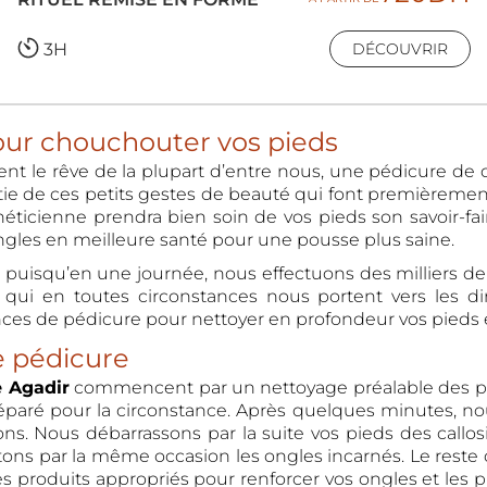
3H
DÉCOUVRIR
pour chouchouter vos pieds
t le rêve de la plupart d’entre nous, une pédicure de q
rtie de ces petits gestes de beauté qui font premièremen
éticienne prendra bien soin de vos pieds son savoir-fair
ngles en meilleure santé pour une pousse plus saine.
uisqu’en une journée, nous effectuons des milliers de p
s qui en toutes circonstances nous portent vers les d
s de pédicure pour nettoyer en profondeur vos pieds et 
 pédicure
e Agadir
commencent par un nettoyage préalable des pie
paré pour la circonstance. Après quelques minutes, no
s. Nous débarrassons par la suite vos pieds des callosit
aitons par la même occasion les ongles incarnés. Le res
es produits appropriés pour renforcer vos ongles et les