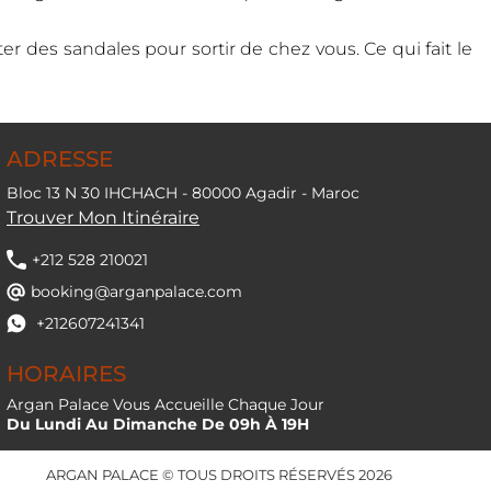
r des sandales pour sortir de chez vous. Ce qui fait le
ADRESSE
Bloc 13 N 30 IHCHACH - 80000 Agadir - Maroc
Trouver Mon Itinéraire
+212 528 210021
booking@arganpalace.com
+212607241341
HORAIRES
Argan Palace Vous Accueille Chaque Jour
Du Lundi Au Dimanche De 09h À 19H
ARGAN PALACE © TOUS DROITS RÉSERVÉS 2026