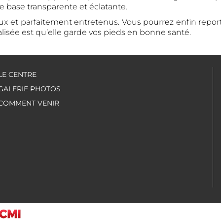
 base transparente et éclatante.
x et parfaitement entretenus. Vous pourrez enfin reporte
lisée est qu’elle garde vos pieds en bonne santé.
LE CENTRE
GALERIE PHOTOS
COMMENT VENIR